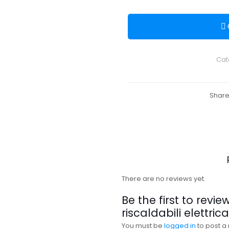
Cat
Shar
There are no reviews yet.
Be the first to review
riscaldabili elettri
You must be
logged in
to post a 