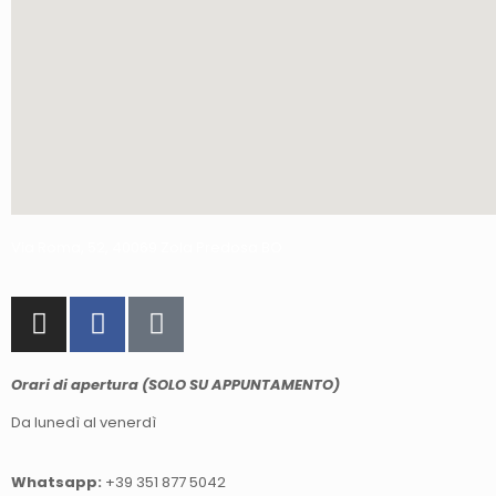
Via Roma, 52, 40069 Zola Predosa BO
Orari di apertura (SOLO SU APPUNTAMENTO)
Da lunedì al venerdì
Whatsapp:
+39 351 877 5042