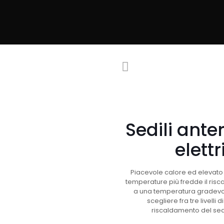
Sedili anter
elett
Piacevole calore ed elevato c
temperature più fredde il ris
a una temperatura gradevole 
scegliere fra tre livelli 
riscaldamento del se