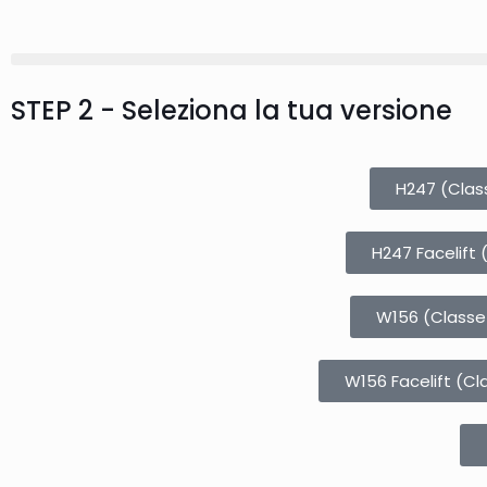
STEP 2 - Seleziona la tua versione
H247 (Clas
H247 Facelift 
W156 (Classe 
W156 Facelift (Cla