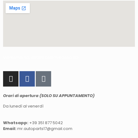
Via Roma, 52, 40069 Zola Predosa BO
Orari di apertura (SOLO SU APPUNTAMENTO)
Da lunedì al venerdì
Whatsapp:
+39 351 877 5042
Email:
mr.autoparts17@gmail.com