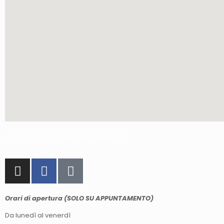
Via Roma, 52, 40069 Zola Predosa BO
Orari di apertura (SOLO SU APPUNTAMENTO)
Da lunedì al venerdì