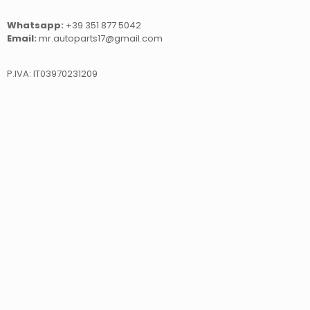
Whatsapp:
+39 351 877 5042
Email:
mr.autoparts17@gmail.com
P.IVA: IT03970231209