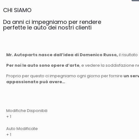
CHI SIAMO
Da anni ci impegniamo per rendere
perfette le auto dei nostri clienti
Mr. Autoparts nasce dall’idea di Domenico Russo,
il risulta
Per noi le auto sono opere d’arte
, e vedere la soddisfazione n
Proprio per questo ci impegniamo ogni giorno per fornire
un serv
appassionato può avere…
Modifiche Disponibili
+
1
Auto Modificate
+
1