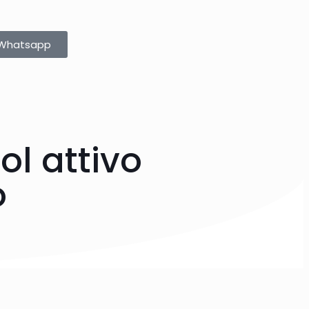
u Whatsapp
ol attivo
o