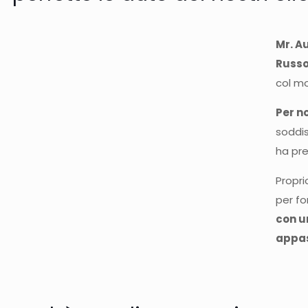
Mr. A
Russo
col m
Per n
soddis
ha pre
Propri
per fo
con u
appas