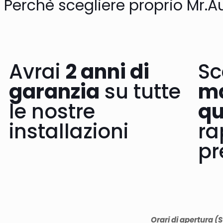
Perchè scegliere proprio Mr.A
Avrai
2 anni di
Sc
garanzia
su tutte
ma
le nostre
qu
installazioni
ra
pr
Orari di apertura (