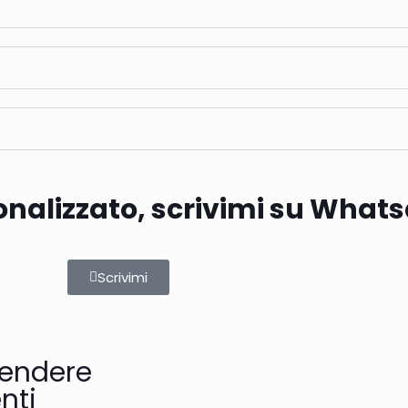
onalizzato, scrivimi su What
Scrivimi
rendere
nti