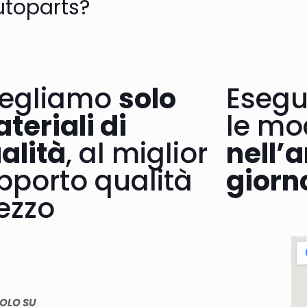
utoparts?
egliamo
solo
Esegu
teriali di
le mo
alità
, al miglior
nell’a
pporto qualità
giorn
ezzo
SOLO SU