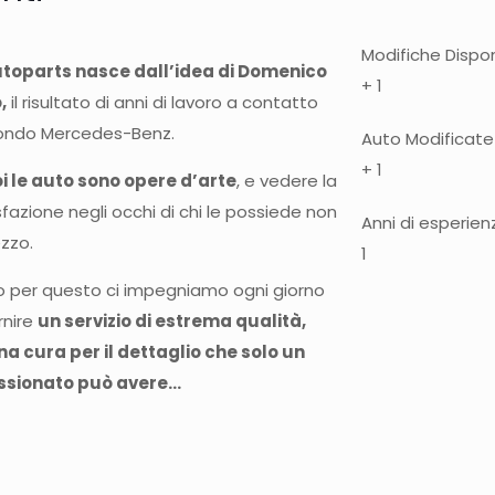
Modifiche Disponi
utoparts nasce dall’idea di Domenico
+
1
,
il risultato di anni di lavoro a contatto
ondo Mercedes-Benz.
Auto Modificate
+
1
oi le auto sono opere d’arte
, e vedere la
fazione negli occhi di chi le possiede non
Anni di esperien
zzo.
1
o per questo ci impegniamo ogni giorno
rnire
un servizio di estrema qualità,
na cura per il dettaglio che solo un
sionato può avere…