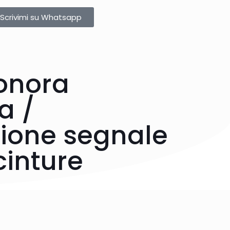
Scrivimi su Whatsapp
onora
a /
zione segnale
cinture