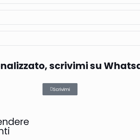
onalizzato, scrivimi su What
Scrivimi
endere
nti