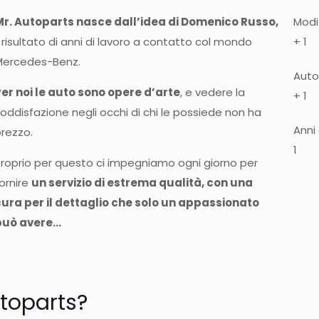
Mr. Autoparts nasce dall’idea di Domenico Russo,
Modif
l risultato di anni di lavoro a contatto col mondo
+
1
Mercedes-Benz.
Auto
er noi le auto sono opere d’arte
, e vedere la
+
1
oddisfazione negli occhi di chi le possiede non ha
Anni
rezzo.
1
roprio per questo ci impegniamo ogni giorno per
ornire
un servizio di estrema qualità, con una
cura per il dettaglio che solo un appassionato
può avere…
utoparts?