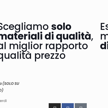
Scegliamo
solo
E
materiali di qualità
,
m
al miglior rapporto
d
qualità prezzo
ra (SOLO SU
O)
nerdì