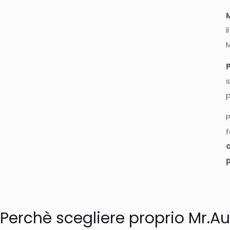
i
P
s
p
P
f
Perchè scegliere proprio Mr.A