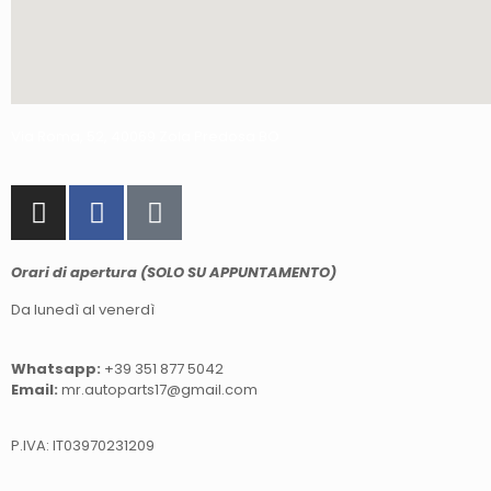
Via Roma, 52, 40069 Zola Predosa BO
Orari di apertura (SOLO SU APPUNTAMENTO)
Da lunedì al venerdì
Whatsapp:
+39 351 877 5042
Email:
mr.autoparts17@gmail.com
P.IVA: IT03970231209