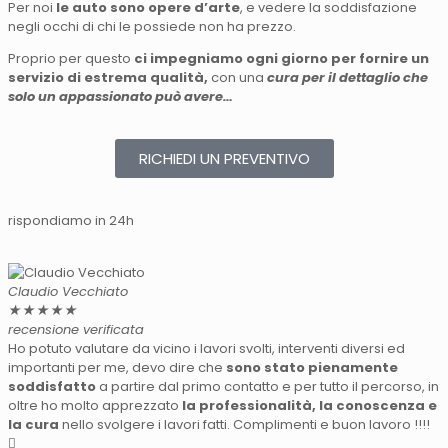
Per noi
le auto sono opere d’arte
, e vedere la soddisfazione
negli occhi di chi le possiede non ha prezzo.
Proprio per questo
ci impegniamo ogni giorno per fornire un
servizio di estrema qualità,
con una
cura per il dettaglio che
solo un appassionato può avere…
RICHIEDI UN PREVENTIVO
rispondiamo in 24h
Claudio Vecchiato
L
★
★
★
★
★
recensione verificata
r
Ho potuto valutare da vicino i lavori svolti, interventi diversi ed
L
importanti per me, devo dire che
sono stato pienamente
S
soddisfatto
a partire dal primo contatto e per tutto il percorso, in
f
oltre ho molto apprezzato
la professionalità, la conoscenza e
a
la cura
nello svolgere i lavori fatti. Complimenti e buon lavoro !!!!