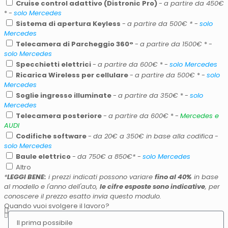
Cruise control adattivo (Distronic Pro)
-
a partire da 450€
* -
solo Mercedes
Sistema di apertura Keyless
-
a partire da 500€ *
-
solo
Mercedes
Telecamera di Parcheggio 360°
-
a partire da 1500€
* -
solo Mercedes
Specchietti elettrici
-
a partire da 600€
* -
solo Mercedes
Ricarica Wireless per cellulare
-
a partire da 500€
* -
solo
Mercedes
Soglie ingresso illuminate
-
a partire da 350€
* -
solo
Mercedes
Telecamera posteriore
-
a partire da 600€
* -
Mercedes e
AUDI
Codifiche software
-
da 20€ a 350€ in base alla codifica
-
solo Mercedes
Baule elettrico
-
da 750€ a 850€*
-
solo Mercedes
Altro
*
LEGGI BENE:
i prezzi indicati possono variare
fino al 40%
in base
al modello e l'anno dell'auto,
le cifre esposte sono indicative
, per
conoscere il prezzo esatto invia questo modulo.
Quando vuoi svolgere il lavoro?