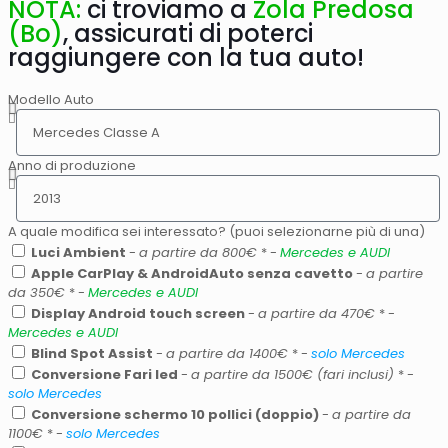
NOTA:
ci troviamo a
Zola Predosa
(Bo)
, assicurati di poterci
raggiungere con la tua auto!
Modello Auto
Anno di produzione
A quale modifica sei interessato? (puoi selezionarne più di una)
Luci Ambient
-
a partire da 800€
* -
Mercedes e AUDI
Apple CarPlay & AndroidAuto senza cavetto
-
a partire
da 350€
* -
Mercedes e AUDI
Display Android touch screen
-
a partire da 470€
* -
Mercedes e AUDI
Blind Spot Assist
-
a partire da 1400€
* -
solo Mercedes
Conversione Fari led
-
a partire da 1500€ (fari inclusi)
* -
solo Mercedes
Conversione schermo 10 pollici (doppio)
-
a partire da
1100€
* -
solo Mercedes